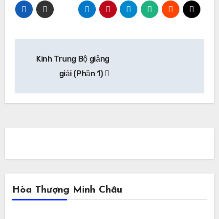
Điều
Kinh Trung Bộ giảng
hướng
giải (Phần 1)
bài
viết
Hòa Thượng Minh Châu