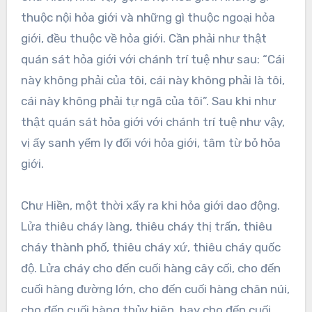
thuộc nội hỏa giới và những gì thuộc ngoại hỏa
giới, đều thuộc về hỏa giới. Cần phải như thật
quán sát hỏa giới với chánh trí tuệ như sau: “Cái
này không phải của tôi, cái này không phải là tôi,
cái này không phải tự ngã của tôi”. Sau khi như
thật quán sát hỏa giới với chánh trí tuệ như vậy,
vị ấy sanh yểm ly đối với hỏa giới, tâm từ bỏ hỏa
giới.
Chư Hiền, một thời xẩy ra khi hỏa giới dao động.
Lửa thiêu cháy làng, thiêu cháy thị trấn, thiêu
cháy thành phố, thiêu cháy xứ, thiêu cháy quốc
độ. Lửa cháy cho đến cuối hàng cây cối, cho đến
cuối hàng đường lớn, cho đến cuối hàng chân núi,
cho đến cuối hàng thủy biên, hay cho đến cuối