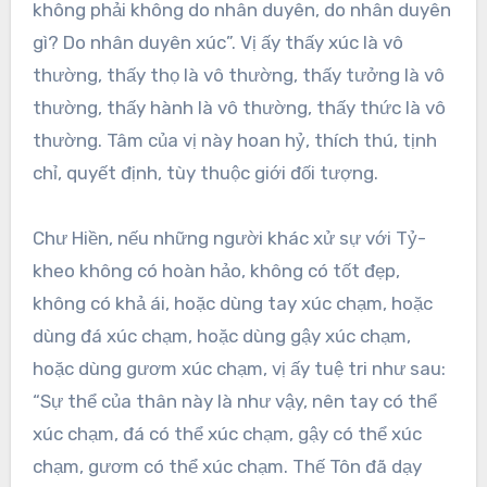
không phải không do nhân duyên, do nhân duyên
gì? Do nhân duyên xúc”. Vị ấy thấy xúc là vô
thường, thấy thọ là vô thường, thấy tưởng là vô
thường, thấy hành là vô thường, thấy thức là vô
thường. Tâm của vị này hoan hỷ, thích thú, tịnh
chỉ, quyết định, tùy thuộc giới đối tượng.
Chư Hiền, nếu những người khác xử sự với Tỷ-
kheo không có hoàn hảo, không có tốt đẹp,
không có khả ái, hoặc dùng tay xúc chạm, hoặc
dùng đá xúc chạm, hoặc dùng gậy xúc chạm,
hoặc dùng gươm xúc chạm, vị ấy tuệ tri như sau:
“Sự thể của thân này là như vậy, nên tay có thể
xúc chạm, đá có thể xúc chạm, gậy có thể xúc
chạm, gươm có thể xúc chạm. Thế Tôn đã dạy