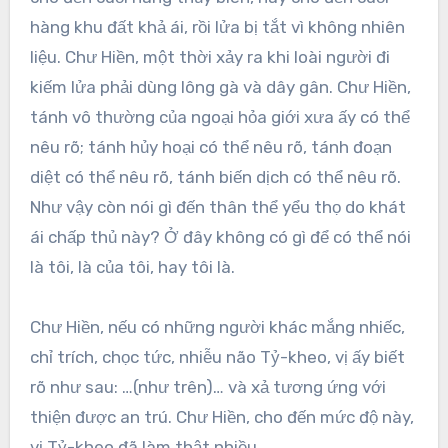
hàng khu đất khả ái, rồi lửa bị tắt vì không nhiên
liệu. Chư Hiền, một thời xảy ra khi loài người đi
kiếm lửa phải dùng lông gà và dây gân. Chư Hiền,
tánh vô thường của ngoại hỏa giới xưa ấy có thể
nêu rõ; tánh hủy hoại có thể nêu rõ, tánh đoạn
diệt có thể nêu rõ, tánh biến dịch có thể nêu rõ.
Như vậy còn nói gì đến thân thể yểu thọ do khát
ái chấp thủ này? Ở đây không có gì để có thể nói
là tôi, là của tôi, hay tôi là.
Chư Hiền, nếu có những người khác mắng nhiếc,
chỉ trích, chọc tức, nhiễu não Tỷ-kheo, vị ấy biết
rõ như sau: …(như trên)… và xả tương ứng với
thiện được an trú. Chư Hiền, cho đến mức độ này,
vị Tỷ-kheo đã làm thật nhiều.