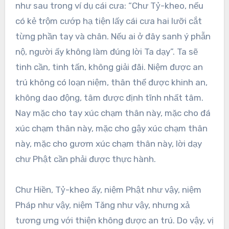
như sau trong ví dụ cái cưa: “Chư Tỷ-kheo, nếu
có kẻ trộm cướp hạ tiện lấy cái cưa hai lưỡi cắt
từng phần tay và chân. Nếu ai ở đây sanh ý phẫn
nộ, người ấy không làm đúng lời Ta dạy”. Ta sẽ
tinh cần, tinh tấn, không giải đãi. Niệm được an
trú không có loạn niệm, thân thể được khinh an,
không dao động, tâm được định tĩnh nhất tâm.
Nay mặc cho tay xúc chạm thân này, mặc cho đá
xúc chạm thân này, mặc cho gậy xúc chạm thân
này, mặc cho gươm xúc chạm thân này, lời dạy
chư Phật cần phải được thực hành.
Chư Hiền, Tỷ-kheo ấy, niệm Phật như vậy, niệm
Pháp như vậy, niệm Tăng như vậy, nhưng xả
tương ưng với thiện không được an trú. Do vậy, vị