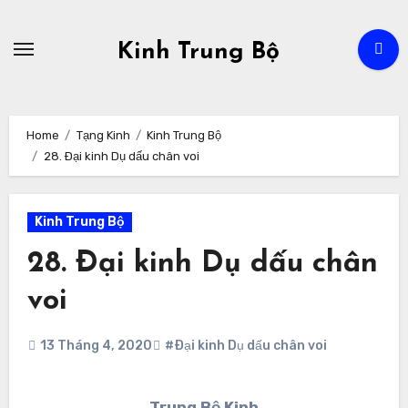
Skip
to
Kinh Trung Bộ
content
Home
Tạng Kinh
Kinh Trung Bộ
28. Ðại kinh Dụ dấu chân voi
Kinh Trung Bộ
28. Ðại kinh Dụ dấu chân
voi
13 Tháng 4, 2020
#Ðại kinh Dụ dấu chân voi
Trung Bộ Kinh