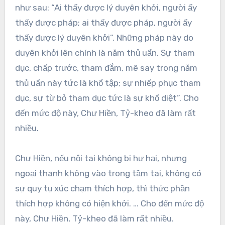
như sau: “Ai thấy được lý duyên khởi, người ấy
thấy được pháp; ai thấy được pháp, người ấy
thấy được lý duyên khởi”. Những pháp này do
duyên khởi lên chính là năm thủ uẩn. Sự tham
dục, chấp trước, tham đắm, mê say trong năm
thủ uẩn này tức là khổ tập; sự nhiếp phục tham
dục, sự từ bỏ tham dục tức là sự khổ diệt”. Cho
đến mức độ này, Chư Hiền, Tỷ-kheo đã làm rất
nhiều.
Chư Hiền, nếu nội tai không bị hư hại, nhưng
ngoại thanh không vào trong tầm tai, không có
sự quy tụ xúc chạm thích hợp, thì thức phần
thích hợp không có hiện khởi. … Cho đến mức độ
này, Chư Hiền, Tỷ-kheo đã làm rất nhiều.