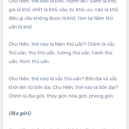
Chư Hiền, thế nào là Khổ Thánh đế? Sanh là khổ,
già là khổ, chết là khổ, sầu, bi, khổ, ưu, não là khổ,
điều gì cầu không được là khổ, tóm lại Năm thủ
uẩn là khổ.
Chư Hiền, thế nào là Năm thủ uẩn? Chính là sắc
thủ uẩn, thọ thủ uẩn, tưởng thủ uẩn, hành thủ
uẩn, thức thủ uẩn.
Chư Hiền, thế nào là sắc thủ uẩn? Bốn đại và sắc
khởi lên từ bốn đại. Chư Hiền, thế nào là bốn đại?
Chính là địa giới, thủy giới, hỏa giới, phong giới.
(Ðịa giới)