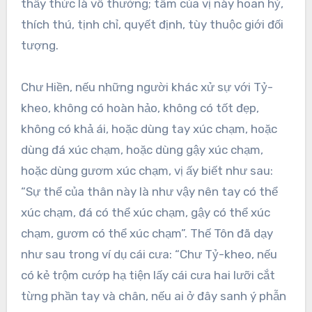
thấy thức là vô thường; tâm của vị này hoan hỷ,
thích thú, tịnh chỉ, quyết định, tùy thuộc giới đối
tượng.
Chư Hiền, nếu những người khác xử sự với Tỷ-
kheo, không có hoàn hảo, không có tốt đẹp,
không có khả ái, hoặc dùng tay xúc chạm, hoặc
dùng đá xúc chạm, hoặc dùng gậy xúc chạm,
hoặc dùng gươm xúc chạm, vị ấy biết như sau:
“Sự thể của thân này là như vậy nên tay có thể
xúc chạm, đá có thể xúc chạm, gậy có thể xúc
chạm, gươm có thể xúc chạm”. Thế Tôn đã dạy
như sau trong ví dụ cái cưa: “Chư Tỷ-kheo, nếu
có kẻ trộm cướp hạ tiện lấy cái cưa hai lưỡi cắt
từng phần tay và chân, nếu ai ở đây sanh ý phẫn