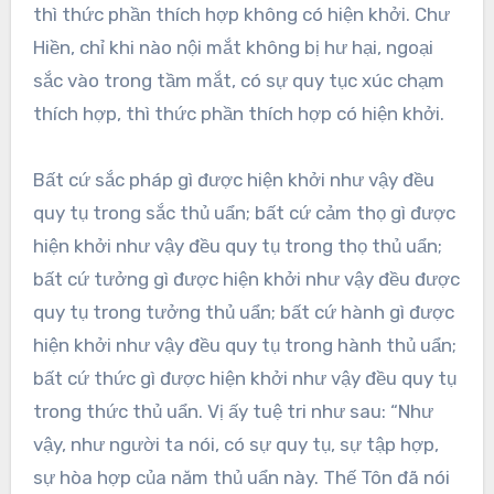
thì thức phần thích hợp không có hiện khởi. Chư
Hiền, chỉ khi nào nội mắt không bị hư hại, ngoại
sắc vào trong tầm mắt, có sự quy tục xúc chạm
thích hợp, thì thức phần thích hợp có hiện khởi.
Bất cứ sắc pháp gì được hiện khởi như vậy đều
quy tụ trong sắc thủ uẩn; bất cứ cảm thọ gì được
hiện khởi như vậy đều quy tụ trong thọ thủ uẩn;
bất cứ tưởng gì được hiện khởi như vậy đều được
quy tụ trong tưởng thủ uẩn; bất cứ hành gì được
hiện khởi như vậy đều quy tụ trong hành thủ uẩn;
bất cứ thức gì được hiện khởi như vậy đều quy tụ
trong thức thủ uẩn. Vị ấy tuệ tri như sau: “Như
vậy, như người ta nói, có sự quy tụ, sự tập hợp,
sự hòa hợp của năm thủ uẩn này. Thế Tôn đã nói