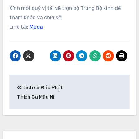
Kính mời quý vị tải về trọn bộ Trung Bộ kinh để
tham khảo và chia sẻ:
Link tải:
Mega
Điều
Lịch sử Đức Phật
hướng
Thích Ca Mâu Ni
bài
viết